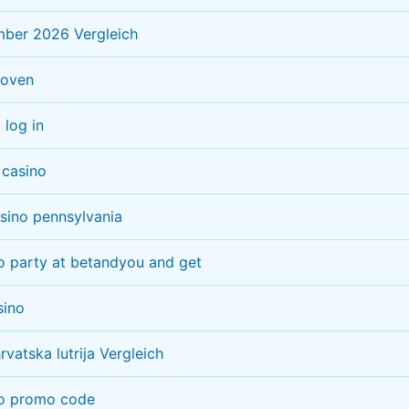
mber 2026 Vergleich
hoven
 log in
casino
sino pennsylvania
no party at betandyou and get
sino
rvatska lutrija Vergleich
o promo code