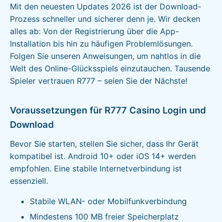
Mit den neuesten Updates 2026 ist der Download-
Prozess schneller und sicherer denn je. Wir decken
alles ab: Von der Registrierung über die App-
Installation bis hin zu häufigen Problemlösungen.
Folgen Sie unseren Anweisungen, um nahtlos in die
Welt des Online-Glücksspiels einzutauchen. Tausende
Spieler vertrauen R777 – seien Sie der Nächste!
Voraussetzungen für R777 Casino Login und
Download
Bevor Sie starten, stellen Sie sicher, dass Ihr Gerät
kompatibel ist. Android 10+ oder iOS 14+ werden
empfohlen. Eine stabile Internetverbindung ist
essenziell.
Stabile WLAN- oder Mobilfunkverbindung
Mindestens 100 MB freier Speicherplatz