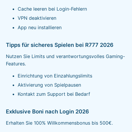
Cache leeren bei Login-Fehlern
VPN deaktivieren
App neu installieren
Tipps für sicheres Spielen bei R777 2026
Nutzen Sie Limits und verantwortungsvolles Gaming-
Features.
Einrichtung von Einzahlungslimits
Aktivierung von Spielpausen
Kontakt zum Support bei Bedarf
Exklusive Boni nach Login 2026
Erhalten Sie 100% Willkommensbonus bis 500€.