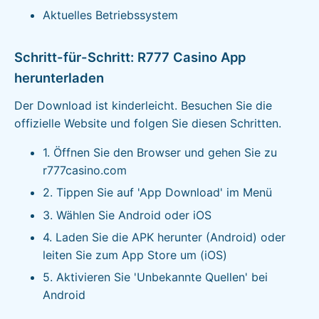
Aktuelles Betriebssystem
Schritt-für-Schritt: R777 Casino App
herunterladen
Der Download ist kinderleicht. Besuchen Sie die
offizielle Website und folgen Sie diesen Schritten.
1. Öffnen Sie den Browser und gehen Sie zu
r777casino.com
2. Tippen Sie auf 'App Download' im Menü
3. Wählen Sie Android oder iOS
4. Laden Sie die APK herunter (Android) oder
leiten Sie zum App Store um (iOS)
5. Aktivieren Sie 'Unbekannte Quellen' bei
Android