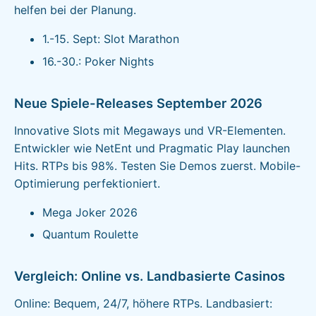
helfen bei der Planung.
1.-15. Sept: Slot Marathon
16.-30.: Poker Nights
Neue Spiele-Releases September 2026
Innovative Slots mit Megaways und VR-Elementen.
Entwickler wie NetEnt und Pragmatic Play launchen
Hits. RTPs bis 98%. Testen Sie Demos zuerst. Mobile-
Optimierung perfektioniert.
Mega Joker 2026
Quantum Roulette
Vergleich: Online vs. Landbasierte Casinos
Online: Bequem, 24/7, höhere RTPs. Landbasiert: