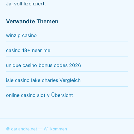
Ja, voll lizenziert.
Verwandte Themen
winzip casino
casino 18+ near me
unique casino bonus codes 2026
isle casino lake charles Vergleich
online casino slot v Übersicht
© carlandre.net — Willkommen