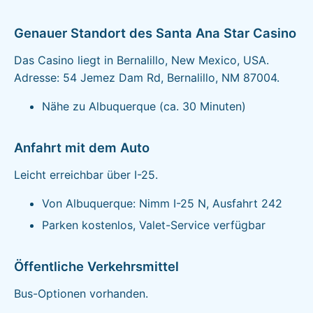
Genauer Standort des Santa Ana Star Casino
Das Casino liegt in Bernalillo, New Mexico, USA.
Adresse: 54 Jemez Dam Rd, Bernalillo, NM 87004.
Nähe zu Albuquerque (ca. 30 Minuten)
Anfahrt mit dem Auto
Leicht erreichbar über I-25.
Von Albuquerque: Nimm I-25 N, Ausfahrt 242
Parken kostenlos, Valet-Service verfügbar
Öffentliche Verkehrsmittel
Bus-Optionen vorhanden.