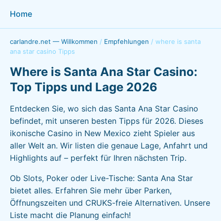
Home
carlandre.net — Willkommen
/
Empfehlungen
/
where is santa
ana star casino Tipps
Where is Santa Ana Star Casino:
Top Tipps und Lage 2026
Entdecken Sie, wo sich das Santa Ana Star Casino
befindet, mit unseren besten Tipps für 2026. Dieses
ikonische Casino in New Mexico zieht Spieler aus
aller Welt an. Wir listen die genaue Lage, Anfahrt und
Highlights auf – perfekt für Ihren nächsten Trip.
Ob Slots, Poker oder Live-Tische: Santa Ana Star
bietet alles. Erfahren Sie mehr über Parken,
Öffnungszeiten und CRUKS-freie Alternativen. Unsere
Liste macht die Planung einfach!