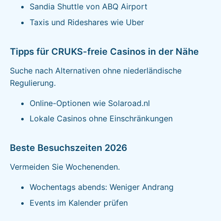
Sandia Shuttle von ABQ Airport
Taxis und Rideshares wie Uber
Tipps für CRUKS-freie Casinos in der Nähe
Suche nach Alternativen ohne niederländische
Regulierung.
Online-Optionen wie Solaroad.nl
Lokale Casinos ohne Einschränkungen
Beste Besuchszeiten 2026
Vermeiden Sie Wochenenden.
Wochentags abends: Weniger Andrang
Events im Kalender prüfen