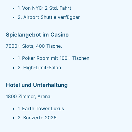
1. Von NYC: 2 Std. Fahrt
2. Airport Shuttle verfügbar
Spielangebot im Casino
7000+ Slots, 400 Tische.
1. Poker Room mit 100+ Tischen
2. High-Limit-Salon
Hotel und Unterhaltung
1800 Zimmer, Arena.
1. Earth Tower Luxus
2. Konzerte 2026