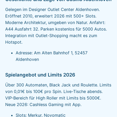
Gelegen im Designer Outlet Center Aldenhoven.
Eröffnet 2010, erweitert 2026 mit 500+ Slots.
Moderne Architektur, umgeben von Natur. Anfahrt:
A44 Ausfahrt 32. Parken kostenlos für 5000 Autos.
Integration mit Outlet-Shopping macht es zum
Hotspot.
Adresse: Am Alten Bahnhof 1, 52457
Aldenhoven
Spielangebot und Limits 2026
Über 300 Automaten, Black Jack und Roulette. Limits
von 0,01€ bis 100€ pro Spin. Live-Tische abends.
VIP-Bereich für High Roller mit Limits bis 5000€.
Neue 2026: Cashless Gaming mit App.
Slots: Merkur, Novomatic