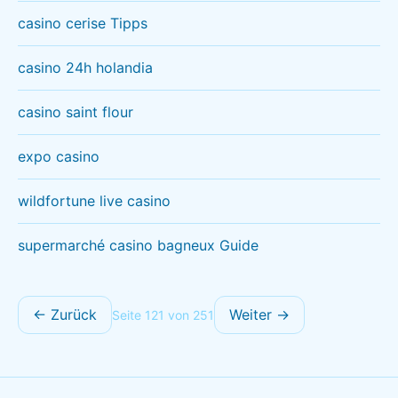
casino cerise Tipps
casino 24h holandia
casino saint flour
expo casino
wildfortune live casino
supermarché casino bagneux Guide
← Zurück
Weiter →
Seite 121 von 251