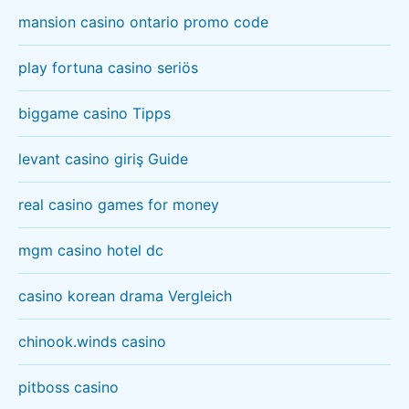
mansion casino ontario promo code
play fortuna casino seriös
biggame casino Tipps
levant casino giriş Guide
real casino games for money
mgm casino hotel dc
casino korean drama Vergleich
chinook.winds casino
pitboss casino