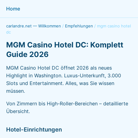
Home
carlandre.net — Willkommen
/
Empfehlungen
/
mgm casino hotel
dc
MGM Casino Hotel DC: Komplett
Guide 2026
MGM Casino Hotel DC öffnet 2026 als neues
Highlight in Washington. Luxus-Unterkunft, 3.000
Slots und Entertainment. Alles, was Sie wissen
müssen.
Von Zimmern bis High-Roller-Bereichen – detaillierte
Übersicht.
Hotel-Einrichtungen