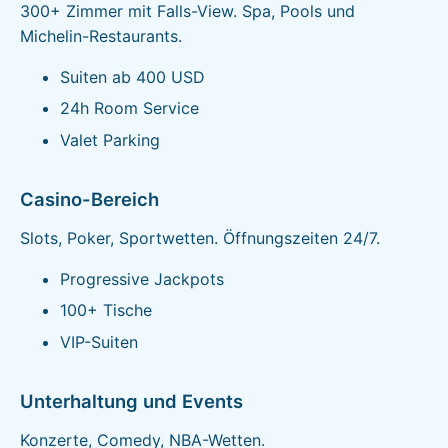
300+ Zimmer mit Falls-View. Spa, Pools und
Michelin-Restaurants.
Suiten ab 400 USD
24h Room Service
Valet Parking
Casino-Bereich
Slots, Poker, Sportwetten. Öffnungszeiten 24/7.
Progressive Jackpots
100+ Tische
VIP-Suiten
Unterhaltung und Events
Konzerte, Comedy, NBA-Wetten.