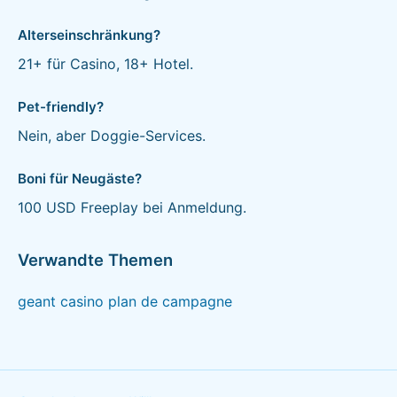
Alterseinschränkung?
21+ für Casino, 18+ Hotel.
Pet-friendly?
Nein, aber Doggie-Services.
Boni für Neugäste?
100 USD Freeplay bei Anmeldung.
Verwandte Themen
geant casino plan de campagne