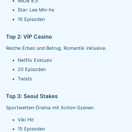
IMDB 8.5
Star: Lee Min-ho
10 Episoden
Top 2: VIP Casino
Reiche Erben und Betrug. Romantik inklusive.
Netflix Exklusiv
20 Episoden
Twists
Top 3: Seoul Stakes
Sportwetten-Drama mit Action-Szenen.
Viki Hit
15 Episoden