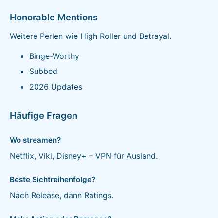
Honorable Mentions
Weitere Perlen wie High Roller und Betrayal.
Binge-Worthy
Subbed
2026 Updates
Häufige Fragen
Wo streamen?
Netflix, Viki, Disney+ – VPN für Ausland.
Beste Sichtreihenfolge?
Nach Release, dann Ratings.