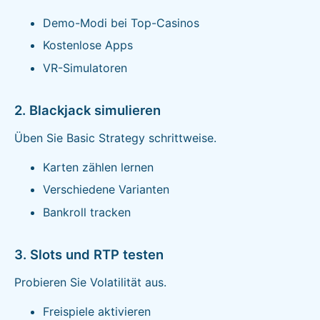
Demo-Modi bei Top-Casinos
Kostenlose Apps
VR-Simulatoren
2. Blackjack simulieren
Üben Sie Basic Strategy schrittweise.
Karten zählen lernen
Verschiedene Varianten
Bankroll tracken
3. Slots und RTP testen
Probieren Sie Volatilität aus.
Freispiele aktivieren