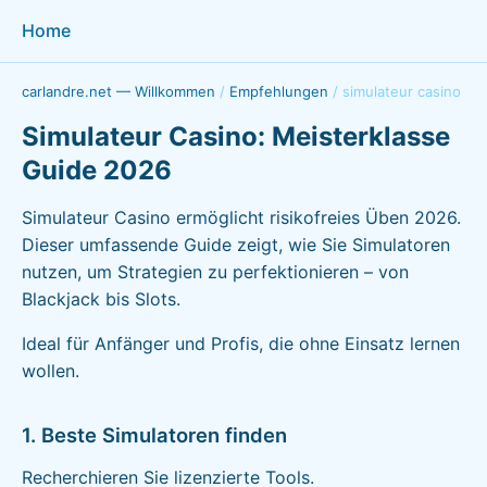
Home
carlandre.net — Willkommen
/
Empfehlungen
/
simulateur casino
Simulateur Casino: Meisterklasse
Guide 2026
Simulateur Casino ermöglicht risikofreies Üben 2026.
Dieser umfassende Guide zeigt, wie Sie Simulatoren
nutzen, um Strategien zu perfektionieren – von
Blackjack bis Slots.
Ideal für Anfänger und Profis, die ohne Einsatz lernen
wollen.
1. Beste Simulatoren finden
Recherchieren Sie lizenzierte Tools.