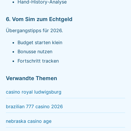
Hand-History-Analyse
6. Vom Sim zum Echtgeld
Übergangstipps für 2026.
Budget starten klein
Bonusse nutzen
Fortschritt tracken
Verwandte Themen
casino royal ludwigsburg
brazilian 777 casino 2026
nebraska casino age