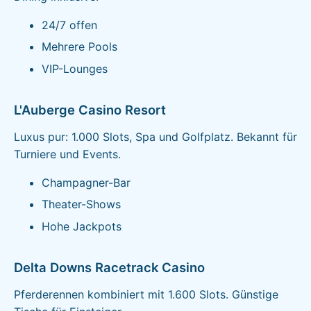
24/7 offen
Mehrere Pools
VIP-Lounges
L'Auberge Casino Resort
Luxus pur: 1.000 Slots, Spa und Golfplatz. Bekannt für
Turniere und Events.
Champagner-Bar
Theater-Shows
Hohe Jackpots
Delta Downs Racetrack Casino
Pferderennen kombiniert mit 1.600 Slots. Günstige