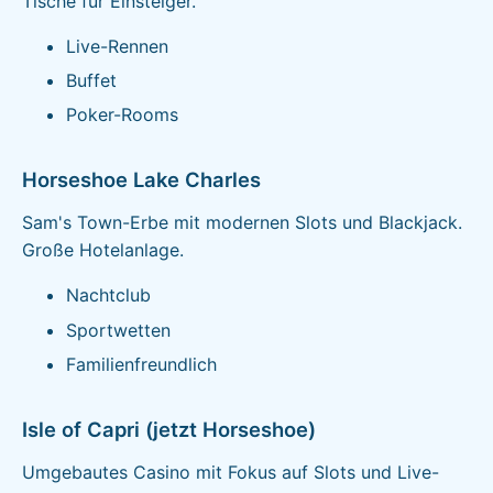
Tische für Einsteiger.
Live-Rennen
Buffet
Poker-Rooms
Horseshoe Lake Charles
Sam's Town-Erbe mit modernen Slots und Blackjack.
Große Hotelanlage.
Nachtclub
Sportwetten
Familienfreundlich
Isle of Capri (jetzt Horseshoe)
Umgebautes Casino mit Fokus auf Slots und Live-