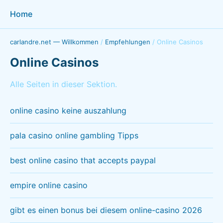
Home
carlandre.net — Willkommen
/
Empfehlungen
/
Online Casinos
Online Casinos
Alle Seiten in dieser Sektion.
online casino keine auszahlung
pala casino online gambling Tipps
best online casino that accepts paypal
empire online casino
gibt es einen bonus bei diesem online-casino 2026