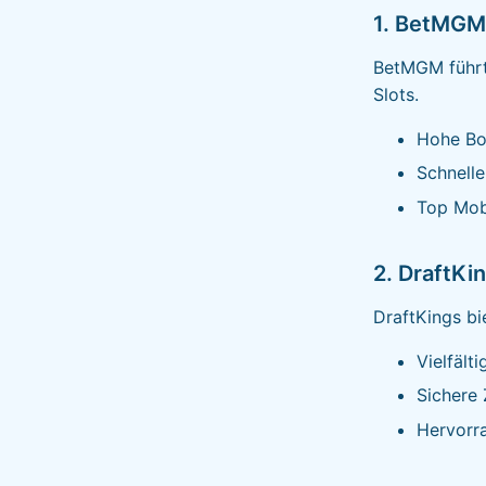
1. BetMGM
BetMGM führt 
Slots.
Hohe Bon
Schnell
Top Mob
2. DraftKi
DraftKings bi
Vielfält
Sichere
Hervorr