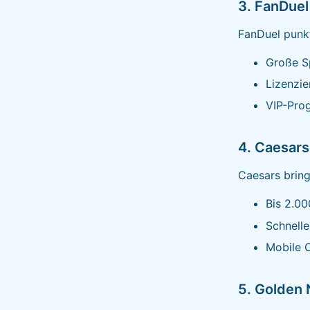
3. FanDuel
FanDuel punkt
Große S
Lizenzie
VIP-Pr
4. Caesars
Caesars bring
Bis 2.0
Schnelle
Mobile 
5. Golden