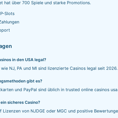
t hat über 700 Spiele und starke Promotions.
P-Slots
-Zahlungen
pport
ragen
asinos in den USA legal?
n wie NJ, PA und MI sind lizenzierte Casinos legal seit 2026.
ngsmethoden gibt es?
tkarten und PayPal sind üblich in trusted online casinos usa
 ein sicheres Casino?
uf Lizenzen von NJDGE oder MGC und positive Bewertunge