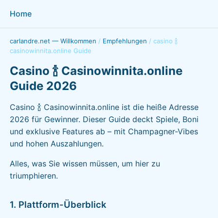
Home
carlandre.net — Willkommen
/
Empfehlungen
/
casino 🍾
casinowinnita.online Guide
Casino 🍾 Casinowinnita.online
Guide 2026
Casino 🍾 Casinowinnita.online ist die heiße Adresse
2026 für Gewinner. Dieser Guide deckt Spiele, Boni
und exklusive Features ab – mit Champagner-Vibes
und hohen Auszahlungen.
Alles, was Sie wissen müssen, um hier zu
triumphieren.
1. Plattform-Überblick