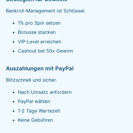
Bankroll-Management ist Schlüssel.
1% pro Spin setzen
Bonusse stacken
VIP-Level erreichen
Cashout bei 50x Gewinn
Auszahlungen mit PayPal
Blitzschnell und sicher.
Nach Umsatz anfordern
PayPal wählen
1-2 Tage Wartezeit
Keine Gebühren