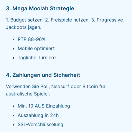
3. Mega Moolah Strategie
1. Budget setzen. 2. Freispiele nutzen. 3. Progressive
Jackpots jagen.
RTP 88-96%
Mobile optimiert
Tägliche Turniere
4. Zahlungen und Sicherheit
Verwenden Sie Poli, Neosurf oder Bitcoin für
australische Spieler.
Min. 10 AU$ Einzahlung
Auszahlung in 24h
SSL-Verschlüsselung