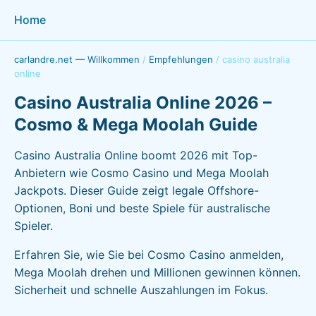
Home
carlandre.net — Willkommen
/
Empfehlungen
/
casino australia
online
Casino Australia Online 2026 –
Cosmo & Mega Moolah Guide
Casino Australia Online boomt 2026 mit Top-
Anbietern wie Cosmo Casino und Mega Moolah
Jackpots. Dieser Guide zeigt legale Offshore-
Optionen, Boni und beste Spiele für australische
Spieler.
Erfahren Sie, wie Sie bei Cosmo Casino anmelden,
Mega Moolah drehen und Millionen gewinnen können.
Sicherheit und schnelle Auszahlungen im Fokus.