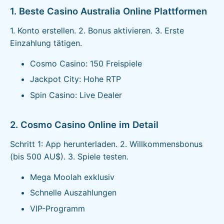
1. Beste Casino Australia Online Plattformen
1. Konto erstellen. 2. Bonus aktivieren. 3. Erste
Einzahlung tätigen.
Cosmo Casino: 150 Freispiele
Jackpot City: Hohe RTP
Spin Casino: Live Dealer
2. Cosmo Casino Online im Detail
Schritt 1: App herunterladen. 2. Willkommensbonus
(bis 500 AU$). 3. Spiele testen.
Mega Moolah exklusiv
Schnelle Auszahlungen
VIP-Programm