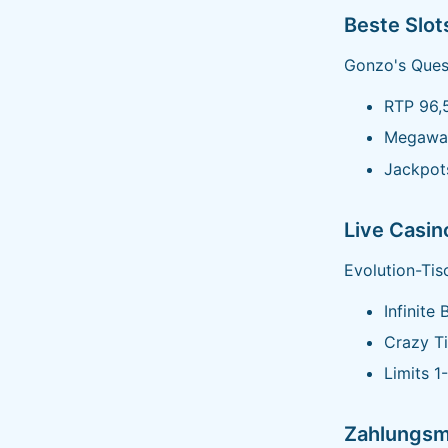
Beste Slot
Gonzo's Quest
RTP 96,
Megawa
Jackpot
Live Casin
Evolution-Tis
Infinite 
Crazy T
Limits 1
Zahlungs