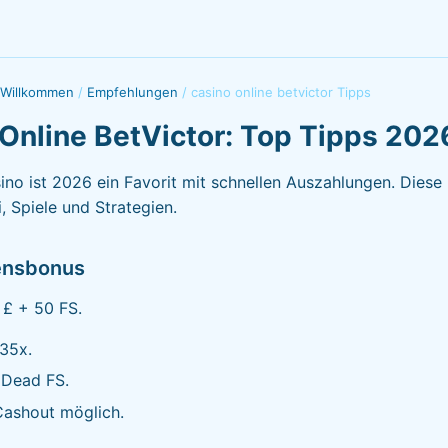
 Willkommen
/
Empfehlungen
/
casino online betvictor Tipps
Online BetVictor: Top Tipps 202
ino ist 2026 ein Favorit mit schnellen Auszahlungen. Diese 
, Spiele und Strategien.
ensbonus
 £ + 50 FS.
35x.
 Dead FS.
Cashout möglich.