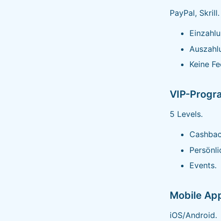
PayPal, Skrill.
Einzahlu
Auszahl
Keine Fe
VIP-Prog
5 Levels.
Cashbac
Persönli
Events.
Mobile Ap
iOS/Android.