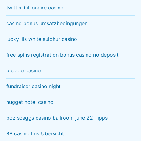
twitter billionaire casino
casino bonus umsatzbedingungen
lucky lils white sulphur casino
free spins registration bonus casino no deposit
piccolo casino
fundraiser casino night
nugget hotel casino
boz scaggs casino ballroom june 22 Tipps
88 casino link Übersicht