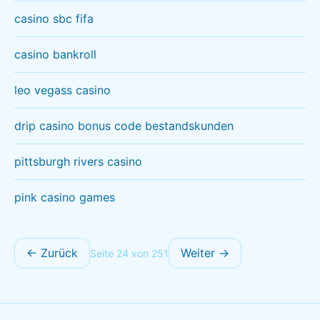
casino sbc fifa
casino bankroll
leo vegass casino
drip casino bonus code bestandskunden
pittsburgh rivers casino
pink casino games
← Zurück
Weiter →
Seite 24 von 251