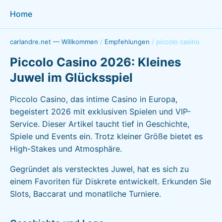
Home
carlandre.net — Willkommen
/
Empfehlungen
/
piccolo casino
Piccolo Casino 2026: Kleines
Juwel im Glücksspiel
Piccolo Casino, das intime Casino in Europa,
begeistert 2026 mit exklusiven Spielen und VIP-
Service. Dieser Artikel taucht tief in Geschichte,
Spiele und Events ein. Trotz kleiner Größe bietet es
High-Stakes und Atmosphäre.
Gegründet als verstecktes Juwel, hat es sich zu
einem Favoriten für Diskrete entwickelt. Erkunden Sie
Slots, Baccarat und monatliche Turniere.