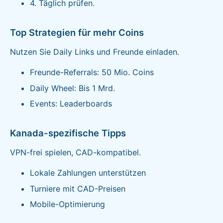
4. Täglich prüfen.
Top Strategien für mehr Coins
Nutzen Sie Daily Links und Freunde einladen.
Freunde-Referrals: 50 Mio. Coins
Daily Wheel: Bis 1 Mrd.
Events: Leaderboards
Kanada-spezifische Tipps
VPN-frei spielen, CAD-kompatibel.
Lokale Zahlungen unterstützen
Turniere mit CAD-Preisen
Mobile-Optimierung