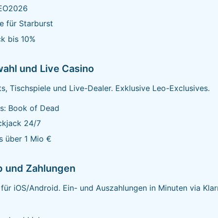
LEO2026
le für Starburst
k bis 10%
ahl und Live Casino
s, Tischspiele und Live-Dealer. Exklusive Leo-Exclusives.
ts: Book of Dead
ckjack 24/7
s über 1 Mio €
p und Zahlungen
für iOS/Android. Ein- und Auszahlungen in Minuten via Kla