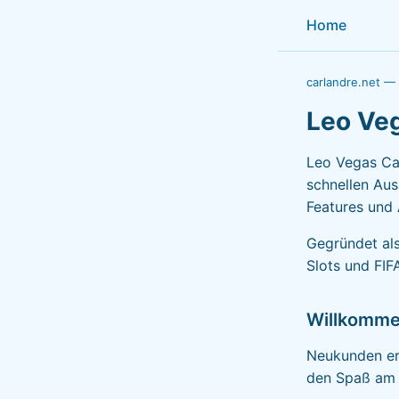
Home
carlandre.net —
Leo Ve
Leo Vegas Cas
schnellen Aus
Features und
Gegründet als
Slots und FIF
Willkomme
Neukunden erh
den Spaß am 