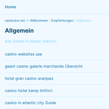
Home
carlandre.net — Willkommen
/
Empfehlungen
/
Allgemein
Allgemein
Alle Seiten in dieser Sektion.
casino websites usa
geant casino galerie marchande Übersicht
hotel gran casino aranjuez
casino hotel kamp lintfort
casino in atlantic city Guide