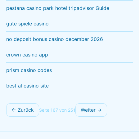
pestana casino park hotel tripadvisor Guide
gute spiele casino
no deposit bonus casino december 2026
crown casino app
prism casino codes
best al casino site
← Zurück
Weiter →
Seite 167 von 251