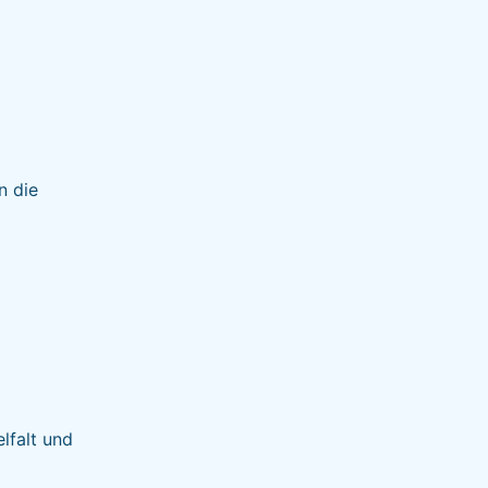
n die
lfalt und