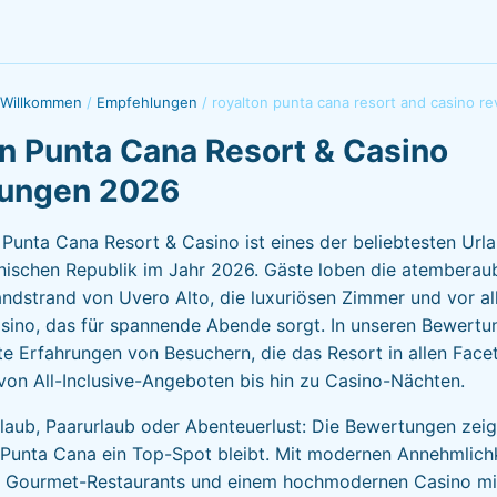
 Willkommen
/
Empfehlungen
/
royalton punta cana resort and casino r
n Punta Cana Resort & Casino
ungen 2026
Punta Cana Resort & Casino ist eines der beliebtesten Urla
nischen Republik im Jahr 2026. Gäste loben die atembera
ndstrand von Uvero Alto, die luxuriösen Zimmer und vor a
asino, das für spannende Abende sorgt. In unseren Bewert
hte Erfahrungen von Besuchern, die das Resort in allen Face
von All-Inclusive-Angeboten bis hin zu Casino-Nächten.
laub, Paarurlaub oder Abenteuerlust: Die Bewertungen zei
 Punta Cana ein Top-Spot bleibt. Mit modernen Annehmlich
ls, Gourmet-Restaurants und einem hochmodernen Casino mi