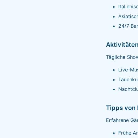
Italieni
Asiatisc
24/7 Bar
Aktivitäte
Tägliche Sho
Live-Mu
Tauchku
Nachtcl
Tipps von
Erfahrene Gä
Frühe An