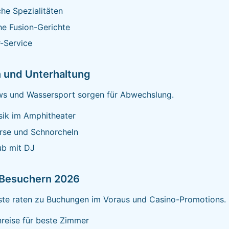
sche Spezialitäten
he Fusion-Gerichte
-Service
n und Unterhaltung
ws und Wassersport sorgen für Abwechslung.
sik im Amphitheater
rse und Schnorcheln
ub mit DJ
 Besuchern 2026
ste raten zu Buchungen im Voraus und Casino-Promotions.
reise für beste Zimmer