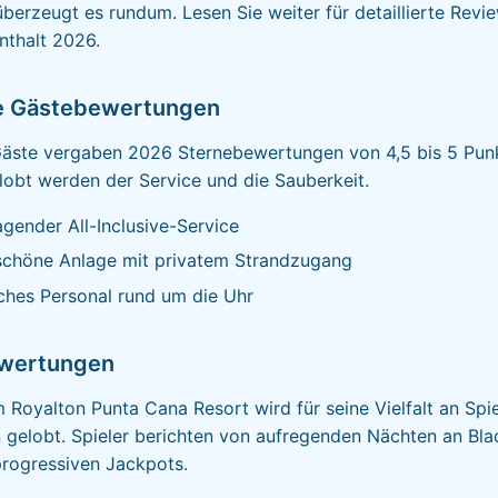
überzeugt es rundum. Lesen Sie weiter für detaillierte Revi
enthalt 2026.
e Gästebewertungen
Gäste vergaben 2026 Sternebewertungen von 4,5 bis 5 Pun
obt werden der Service und die Sauberkeit.
gender All-Inclusive-Service
chöne Anlage mit privatem Strandzugang
ches Personal rund um die Uhr
wertungen
 Royalton Punta Cana Resort wird für seine Vielfalt an Spie
gelobt. Spieler berichten von aufregenden Nächten an Bla
progressiven Jackpots.