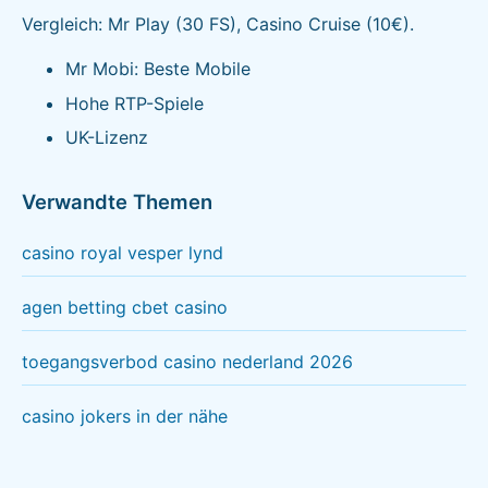
Vergleich: Mr Play (30 FS), Casino Cruise (10€).
Mr Mobi: Beste Mobile
Hohe RTP-Spiele
UK-Lizenz
Verwandte Themen
casino royal vesper lynd
agen betting cbet casino
toegangsverbod casino nederland 2026
casino jokers in der nähe