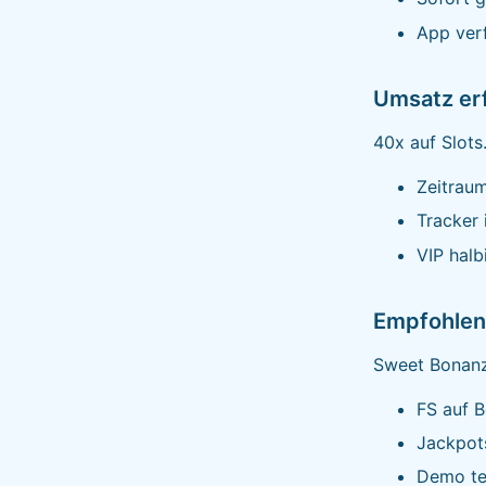
App ver
Umsatz erf
40x auf Slots
Zeitrau
Tracker
VIP halb
Empfohlen
Sweet Bonanz
FS auf 
Jackpots
Demo te