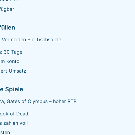
fügbar
üllen
. Vermeiden Sie Tischspiele.
m: 30 Tage
 im Konto
iert Umsatz
e Spiele
a, Gates of Olympus – hoher RTP.
Book of Dead
 zählen voll
sten