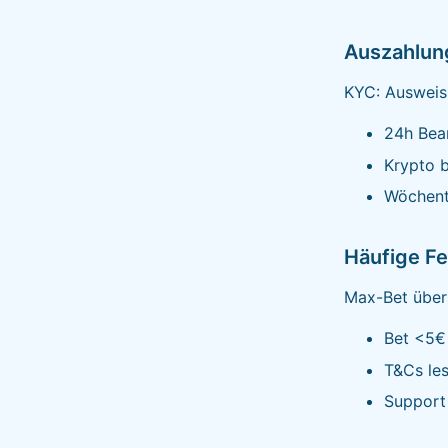
Auszahlung
KYC: Ausweis
24h Bea
Krypto b
Wöchentl
Häufige Fe
Max-Bet übers
Bet <5€
T&Cs le
Support