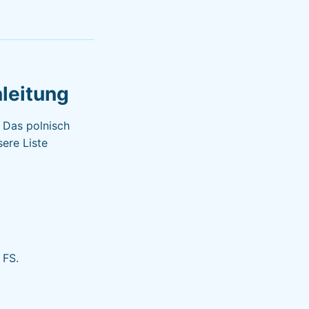
leitung
 Das polnisch
ere Liste
 FS.