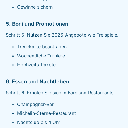
Gewinne sichern
5. Boni und Promotionen
Schritt 5: Nutzen Sie 2026-Angebote wie Freispiele.
Treuekarte beantragen
Wochentliche Turniere
Hochzeits-Pakete
6. Essen und Nachtleben
Schritt 6: Erholen Sie sich in Bars und Restaurants.
Champagner-Bar
Michelin-Sterne-Restaurant
Nachtclub bis 4 Uhr