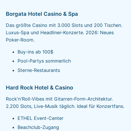
Borgata Hotel Casino & Spa
Das größte Casino mit 3.000 Slots und 200 Tischen.
Luxus-Spa und Headliner-Konzerte. 2026: Neues
Poker-Room.
Buy-ins ab 100$
Pool-Partys sommerlich
Sterne-Restaurants
Hard Rock Hotel & Casino
Rock'n'Roll-Vibes mit Gitarren-Form-Architektur.
2.200 Slots, Live-Musik täglich. Ideal für Konzertfans.
ETHEL Event-Center
Beachclub-Zugang