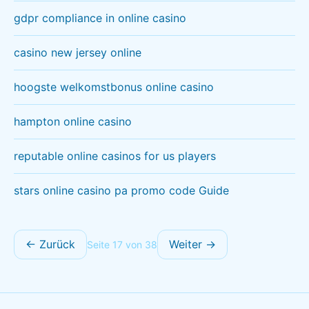
gdpr compliance in online casino
casino new jersey online
hoogste welkomstbonus online casino
hampton online casino
reputable online casinos for us players
stars online casino pa promo code Guide
← Zurück
Weiter →
Seite 17 von 38