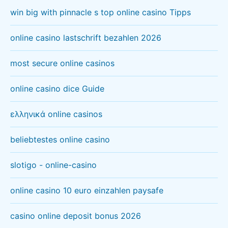
win big with pinnacle s top online casino Tipps
online casino lastschrift bezahlen 2026
most secure online casinos
online casino dice Guide
ελληνικά online casinos
beliebtestes online casino
slotigo - online-casino
online casino 10 euro einzahlen paysafe
casino online deposit bonus 2026