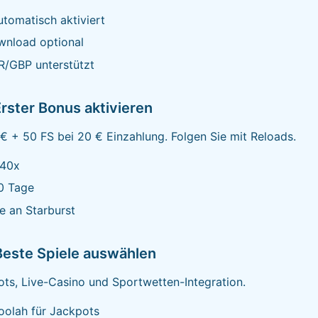
tomatisch aktiviert
nload optional
/GBP unterstützt
Erster Bonus aktivieren
€ + 50 FS bei 20 € Einzahlung. Folgen Sie mit Reloads.
 40x
0 Tage
le an Starburst
 Beste Spiele auswählen
ots, Live-Casino und Sportwetten-Integration.
olah für Jackpots