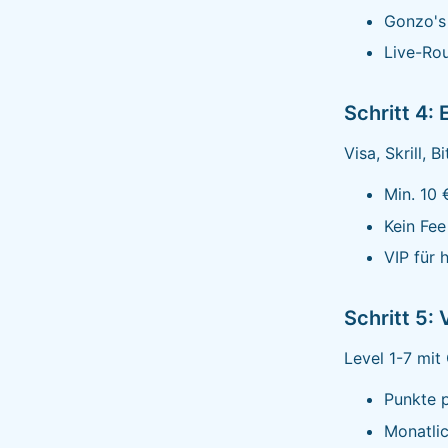
Gonzo's
Live-Rou
Schritt 4:
Visa, Skrill, 
Min. 10 
Kein Fee
VIP für 
Schritt 5:
Level 1-7 mit
Punkte p
Monatli