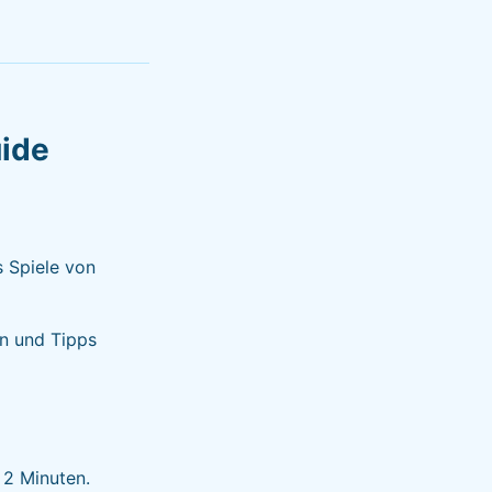
uide
s Spiele von
en und Tipps
 2 Minuten.