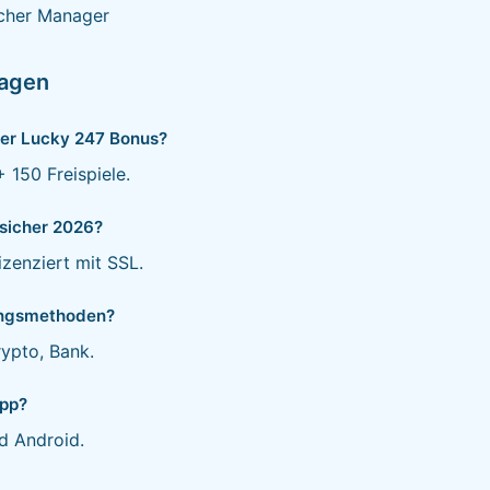
icher Manager
ragen
der Lucky 247 Bonus?
 150 Freispiele.
 sicher 2026?
izenziert mit SSL.
ungsmethoden?
Crypto, Bank.
App?
nd Android.