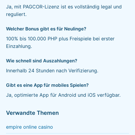
Ja, mit PAGCOR-Lizenz ist es vollständig legal und
reguliert.
Welcher Bonus gibt es für Neulinge?
100% bis 100.000 PHP plus Freispiele bei erster
Einzahlung.
Wie schnell sind Auszahlungen?
Innerhalb 24 Stunden nach Verifizierung.
Gibt es eine App für mobiles Spielen?
Ja, optimierte App für Android und iOS verfügbar.
Verwandte Themen
empire online casino