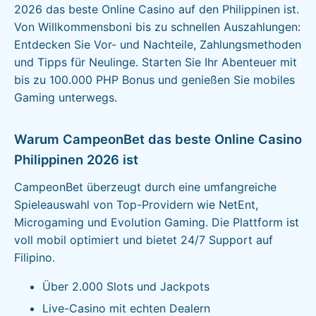
2026 das beste Online Casino auf den Philippinen ist.
Von Willkommensboni bis zu schnellen Auszahlungen:
Entdecken Sie Vor- und Nachteile, Zahlungsmethoden
und Tipps für Neulinge. Starten Sie Ihr Abenteuer mit
bis zu 100.000 PHP Bonus und genießen Sie mobiles
Gaming unterwegs.
Warum CampeonBet das beste Online Casino
Philippinen 2026 ist
CampeonBet überzeugt durch eine umfangreiche
Spieleauswahl von Top-Providern wie NetEnt,
Microgaming und Evolution Gaming. Die Plattform ist
voll mobil optimiert und bietet 24/7 Support auf
Filipino.
Über 2.000 Slots und Jackpots
Live-Casino mit echten Dealern