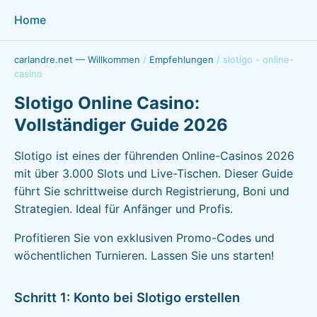
Home
carlandre.net — Willkommen
/
Empfehlungen
/
slotigo - online-
casino
Slotigo Online Casino:
Vollständiger Guide 2026
Slotigo ist eines der führenden Online-Casinos 2026
mit über 3.000 Slots und Live-Tischen. Dieser Guide
führt Sie schrittweise durch Registrierung, Boni und
Strategien. Ideal für Anfänger und Profis.
Profitieren Sie von exklusiven Promo-Codes und
wöchentlichen Turnieren. Lassen Sie uns starten!
Schritt 1: Konto bei Slotigo erstellen