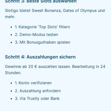
Schritt 3: Beste Slots auswählen
Slotigo bietet Sweet Bonanza, Gates of Olympus und
mehr.
1. Kategorie 'Top Slots' filtern
2. Demo-Modus testen
3. Mit Bonusguthaben spielen
Schritt 4: Auszahlungen sichern
Gewinne ab 20 € auszahlen lassen. Bearbeitung in 24
Stunden.
1. Konto verifizieren
2. Auszahlung anfordern
3. Via Trustly oder Bank