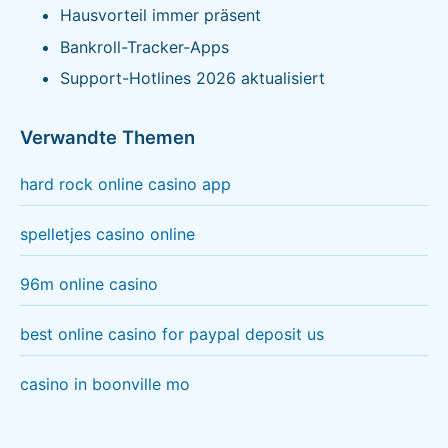
Hausvorteil immer präsent
Bankroll-Tracker-Apps
Support-Hotlines 2026 aktualisiert
Verwandte Themen
hard rock online casino app
spelletjes casino online
96m online casino
best online casino for paypal deposit us
casino in boonville mo