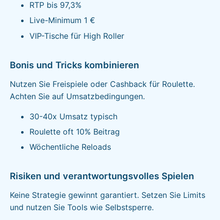
RTP bis 97,3%
Live-Minimum 1 €
VIP-Tische für High Roller
Bonis und Tricks kombinieren
Nutzen Sie Freispiele oder Cashback für Roulette.
Achten Sie auf Umsatzbedingungen.
30-40x Umsatz typisch
Roulette oft 10% Beitrag
Wöchentliche Reloads
Risiken und verantwortungsvolles Spielen
Keine Strategie gewinnt garantiert. Setzen Sie Limits
und nutzen Sie Tools wie Selbstsperre.