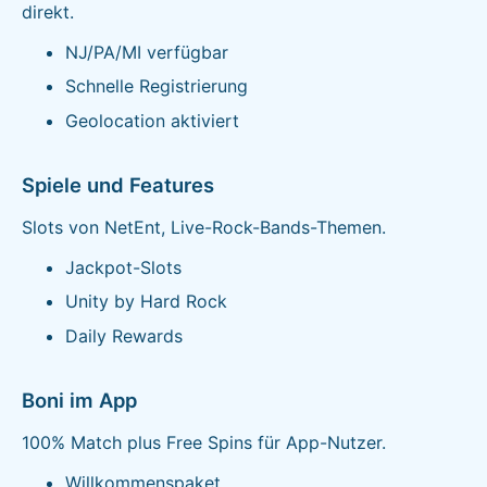
direkt.
NJ/PA/MI verfügbar
Schnelle Registrierung
Geolocation aktiviert
Spiele und Features
Slots von NetEnt, Live-Rock-Bands-Themen.
Jackpot-Slots
Unity by Hard Rock
Daily Rewards
Boni im App
100% Match plus Free Spins für App-Nutzer.
Willkommenspaket