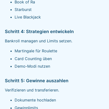
Book of Ra
Starburst
Live Blackjack
Schritt 4: Strategien entwickeln
Bankroll managen und Limits setzen.
Martingale für Roulette
Card Counting üben
Demo-Modi nutzen
Schritt 5: Gewinne auszahlen
Verifizieren und transferieren.
Dokumente hochladen
Gewinnlimits