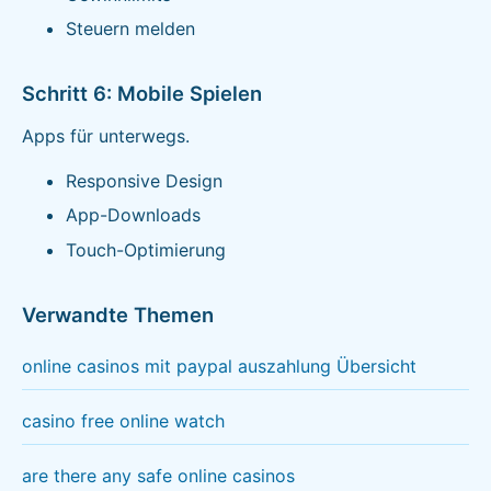
Steuern melden
Schritt 6: Mobile Spielen
Apps für unterwegs.
Responsive Design
App-Downloads
Touch-Optimierung
Verwandte Themen
online casinos mit paypal auszahlung Übersicht
casino free online watch
are there any safe online casinos