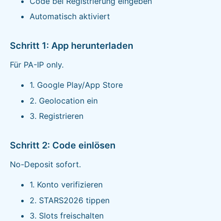
Code bei Registrierung eingeben
Automatisch aktiviert
Schritt 1: App herunterladen
Für PA-IP only.
1. Google Play/App Store
2. Geolocation ein
3. Registrieren
Schritt 2: Code einlösen
No-Deposit sofort.
1. Konto verifizieren
2. STARS2026 tippen
3. Slots freischalten