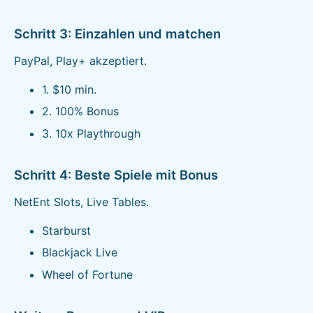
Schritt 3: Einzahlen und matchen
PayPal, Play+ akzeptiert.
1. $10 min.
2. 100% Bonus
3. 10x Playthrough
Schritt 4: Beste Spiele mit Bonus
NetEnt Slots, Live Tables.
Starburst
Blackjack Live
Wheel of Fortune