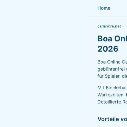
Home
carlandre.net —
Boa Onl
2026
Boa Online Ca
gebührenfrei u
für Spieler, di
Mit Blockchai
Wartezeiten. 
Detaillierte R
Vorteile v