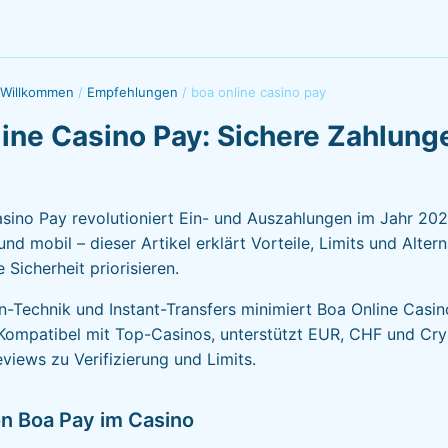
 Willkommen
/
Empfehlungen
/
boa online casino pay
ine Casino Pay: Sichere Zahlung
sino Pay revolutioniert Ein- und Auszahlungen im Jahr 2026
nd mobil – dieser Artikel erklärt Vorteile, Limits und Altern
e Sicherheit priorisieren.
n-Technik und Instant-Transfers minimiert Boa Online Casi
Kompatibel mit Top-Casinos, unterstützt EUR, CHF und Cry
eviews zu Verifizierung und Limits.
on Boa Pay im Casino