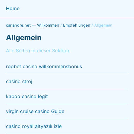
Home
carlandre.net — Willkommen
/
Empfehlungen
/
Allgemein
Allgemein
Alle Seiten in dieser Sektion.
roobet casino willkommensbonus
casino stroj
kaboo casino legit
virgin cruise casino Guide
casino royal altyazılı izle