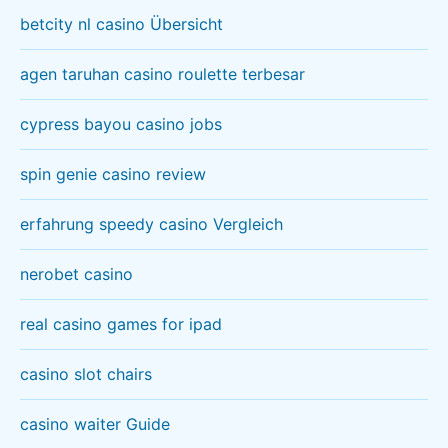
betcity nl casino Übersicht
agen taruhan casino roulette terbesar
cypress bayou casino jobs
spin genie casino review
erfahrung speedy casino Vergleich
nerobet casino
real casino games for ipad
casino slot chairs
casino waiter Guide