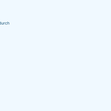
 durch