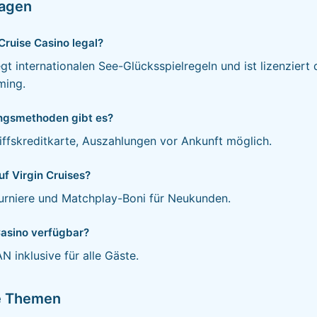
ragen
 Cruise Casino legal?
egt internationalen See-Glücksspielregeln und ist lizenziert
ming.
ngsmethoden gibt es?
iffskreditkarte, Auszahlungen vor Ankunft möglich.
uf Virgin Cruises?
Turniere und Matchplay-Boni für Neukunden.
asino verfügbar?
inklusive für alle Gäste.
e Themen