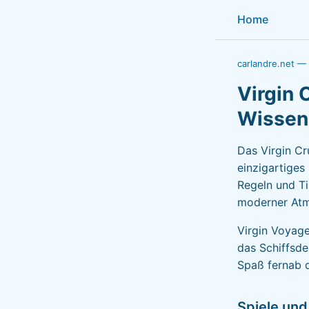
Home
carlandre.net —
Virgin 
Wissen
Das Virgin Cr
einzigartiges
Regeln und Ti
moderner Atmo
Virgin Voyage
das Schiffsde
Spaß fernab d
Spiele und