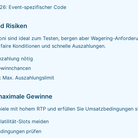
6: Event-spezifischer Code
nd Risiken
oni sind ideal zum Testen, bergen aber Wagering-Anforder
 faire Konditionen und schnelle Auszahlungen.
nzahlung nötig
winnchancen
 Max. Auszahlungslimit
 maximale Gewinne
iele mit hohem RTP und erfüllen Sie Umsatzbedingungen st
atilität-Slots meiden
dingungen prüfen