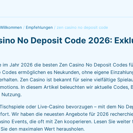
 Willkommen
/
Empfehlungen
/
zen casino no deposit code
ino No Deposit Code 2026: Exkl
 im Jahr 2026 die besten Zen Casino No Deposit Codes für
e Codes ermöglichen es Neukunden, ohne eigene Einzahlung
erhalten. Zen Casino ist bekannt für seine vielfältige Spiel
omotions. In diesem Artikel beleuchten wir aktuelle Codes,
r Nutzung.
, Tischspiele oder Live-Casino bevorzugen – mit dem No D
ofort. Wir haben die neuesten Angebote für 2026 recherchier
sino Events, die oft mit Zen kooperieren. Lesen Sie weiter fü
 Sie den maximalen Wert herausholen.