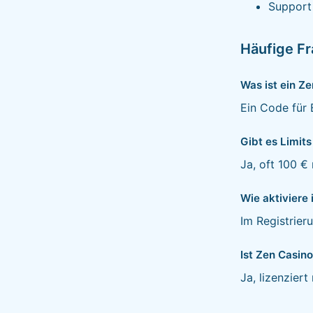
Support
Häufige F
Was ist ein Z
Ein Code für 
Gibt es Limit
Ja, oft 100 €
Wie aktiviere
Im Registrier
Ist Zen Casino
Ja, lizenzier