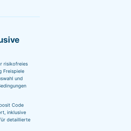
usive
 risikofreies
 Freispiele
auswahl und
 Bedingungen
eposit Code
t, inklusive
r detaillierte