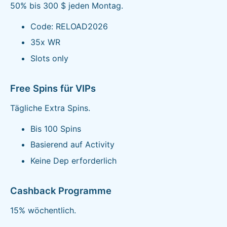
50% bis 300 $ jeden Montag.
Code: RELOAD2026
35x WR
Slots only
Free Spins für VIPs
Tägliche Extra Spins.
Bis 100 Spins
Basierend auf Activity
Keine Dep erforderlich
Cashback Programme
15% wöchentlich.