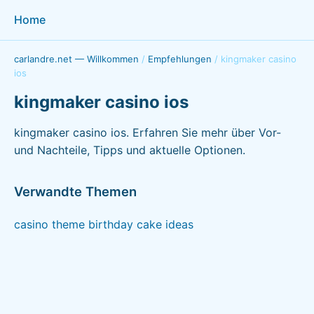
Home
carlandre.net — Willkommen
/
Empfehlungen
/
kingmaker casino
ios
kingmaker casino ios
kingmaker casino ios. Erfahren Sie mehr über Vor-
und Nachteile, Tipps und aktuelle Optionen.
Verwandte Themen
casino theme birthday cake ideas