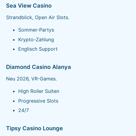
Sea View Casino
Strandblick, Open Air Slots.
Sommer-Partys
Krypto-Zahlung
Englisch Support
Diamond Casino Alanya
Neu 2026, VR-Games.
High Roller Suiten
Progressive Slots
24/7
Tipsy Casino Lounge