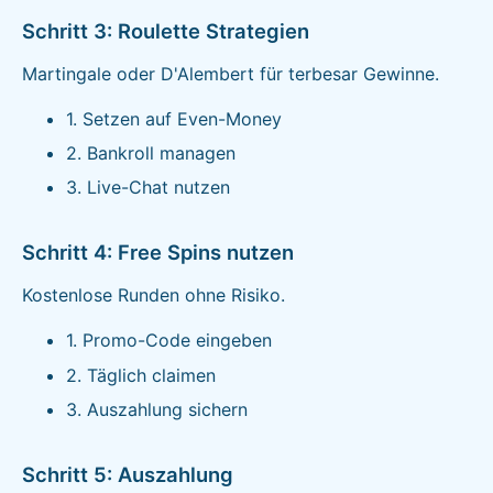
Schritt 3: Roulette Strategien
Martingale oder D'Alembert für terbesar Gewinne.
1. Setzen auf Even-Money
2. Bankroll managen
3. Live-Chat nutzen
Schritt 4: Free Spins nutzen
Kostenlose Runden ohne Risiko.
1. Promo-Code eingeben
2. Täglich claimen
3. Auszahlung sichern
Schritt 5: Auszahlung