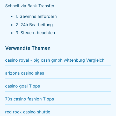
Schnell via Bank Transfer.
1. Gewinne anfordern
2. 24h Bearbeitung
3. Steuern beachten
Verwandte Themen
casino royal - big cash gmbh wittenburg Vergleich
arizona casino sites
casino goal Tipps
70s casino fashion Tipps
red rock casino shuttle