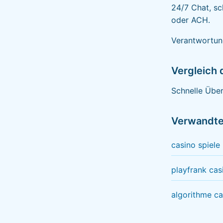
24/7 Chat, sc
oder ACH.
Verantwortung
Vergleich 
Schnelle Über
Verwandt
casino spiele
playfrank cas
algorithme ca