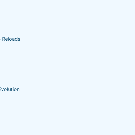
e Reloads
Evolution