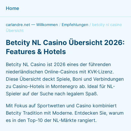
Home
carlandre.net — Willkommen
/
Empfehlungen
/
betcity nl casino
Übersicht
Betcity NL Casino Übersicht 2026:
Features & Hotels
Betcity NL Casino ist 2026 eines der führenden
niederländischen Online-Casinos mit KVK-Lizenz.
Diese Übersicht deckt Spiele, Boni und Verbindungen
zu Casino-Hotels in Montenegro ab. Ideal für NL-
Spieler auf der Suche nach legalem Spaß.
Mit Fokus auf Sportwetten und Casino kombiniert
Betcity Tradition mit Moderne. Entdecken Sie, warum
es in den Top-10 der NL-Märkte rangiert.