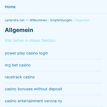
Home
carlandre.net — Willkommen
/
Empfehlungen
/
Allgemein
Allgemein
Alle Seiten in dieser Sektion.
power play casino login
nrg bet casino
racetrack casino
casino bonuses without deposit
casino entertainment verona ny