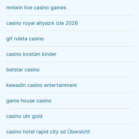
mnlwin live casino games
casino royal altyazılı izle 2026
gif ruleta casino
casino kostüm kinder
betstar casino
kewadin casino entertainment
game house casino
casino uhr gold
casino hotel rapid city sd Übersicht