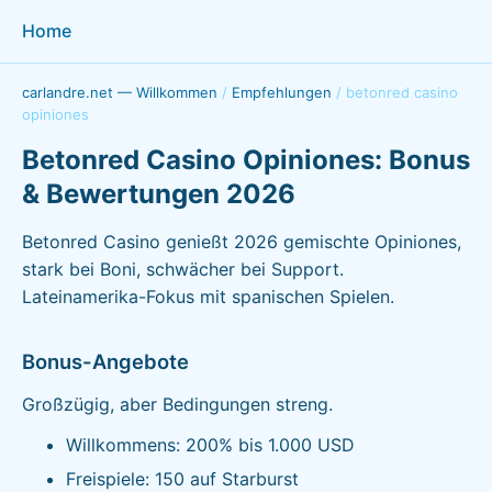
Home
carlandre.net — Willkommen
/
Empfehlungen
/
betonred casino
opiniones
Betonred Casino Opiniones: Bonus
& Bewertungen 2026
Betonred Casino genießt 2026 gemischte Opiniones,
stark bei Boni, schwächer bei Support.
Lateinamerika-Fokus mit spanischen Spielen.
Bonus-Angebote
Großzügig, aber Bedingungen streng.
Willkommens: 200% bis 1.000 USD
Freispiele: 150 auf Starburst