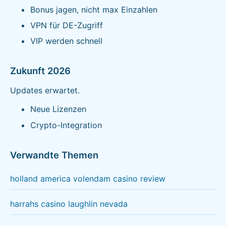
Bonus jagen, nicht max Einzahlen
VPN für DE-Zugriff
VIP werden schnell
Zukunft 2026
Updates erwartet.
Neue Lizenzen
Crypto-Integration
Verwandte Themen
holland america volendam casino review
harrahs casino laughlin nevada