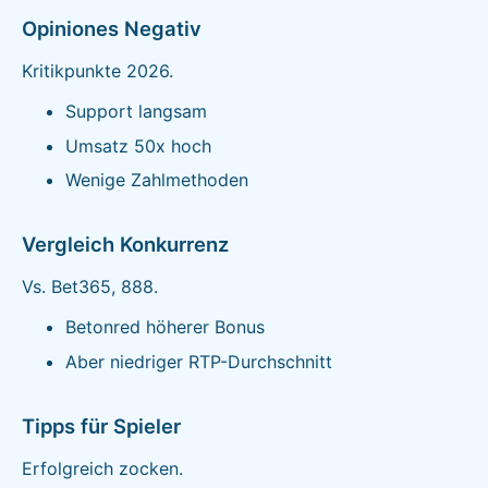
Opiniones Negativ
Kritikpunkte 2026.
Support langsam
Umsatz 50x hoch
Wenige Zahlmethoden
Vergleich Konkurrenz
Vs. Bet365, 888.
Betonred höherer Bonus
Aber niedriger RTP-Durchschnitt
Tipps für Spieler
Erfolgreich zocken.