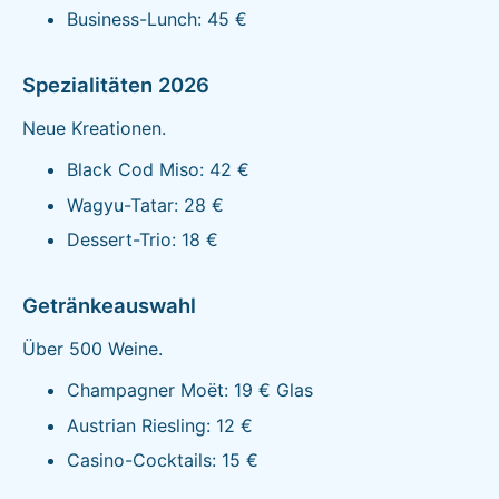
Business-Lunch: 45 €
Spezialitäten 2026
Neue Kreationen.
Black Cod Miso: 42 €
Wagyu-Tatar: 28 €
Dessert-Trio: 18 €
Getränkeauswahl
Über 500 Weine.
Champagner Moët: 19 € Glas
Austrian Riesling: 12 €
Casino-Cocktails: 15 €