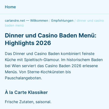
Home
carlandre.net — Willkommen
/
Empfehlungen
/
dinner und casino
baden menü
Dinner und Casino Baden Menü:
Highlights 2026
Das Dinner und Casino Baden kombiniert feinste
Küche mit Spieltisch-Glamour. Im historischem Baden
bei Wien serviert das Casino Baden 2026 erlesene
Menüs. Von Sterne-Kochkünsten bis
Pauschalangeboten.
À la Carte Klassiker
Frische Zutaten, saisonal.