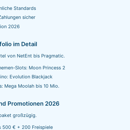
liche Standards
Zahlungen sicher
ion 2026
olio im Detail
tel von NetEnt bis Pragmatic.
emen-Slots: Moon Princess 2
ino: Evolution Blackjack
s: Mega Moolah bis 10 Mio.
nd Promotionen 2026
aket großzügig.
 500 € + 200 Freispiele