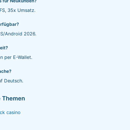
s für Neukunden?
FS, 35x Umsatz.
erfügbar?
OS/Android 2026.
eit?
 per E-Wallet.
ache?
uf Deutsch.
e Themen
ck casino