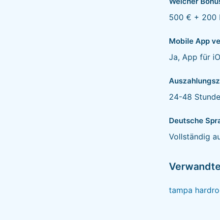
Welcher Bonu
500 € + 200 
Mobile App v
Ja, App für i
Auszahlungsz
24-48 Stunden
Deutsche Spr
Vollständig a
Verwandt
tampa hardro