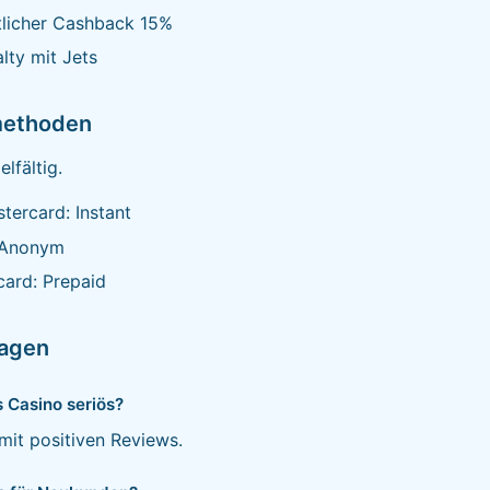
licher Cashback 15%
lty mit Jets
methoden
elfältig.
tercard: Instant
: Anonym
card: Prepaid
ragen
s Casino seriös?
 mit positiven Reviews.